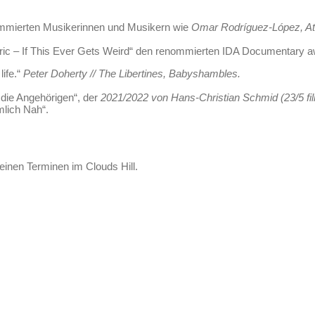
nommierten Musikerinnen und Musikern wie
Omar Rodríguez-López, At 
ric – If This Ever Gets Weird“ den renommierten IDA Documentary 
ife.“
Peter Doherty // The Libertines, Babyshambles.
 die Angehörigen“, der
2021/2022 von Hans-Christian Schmid (23/5 fil
lich Nah“.
inen Terminen im Clouds Hill.