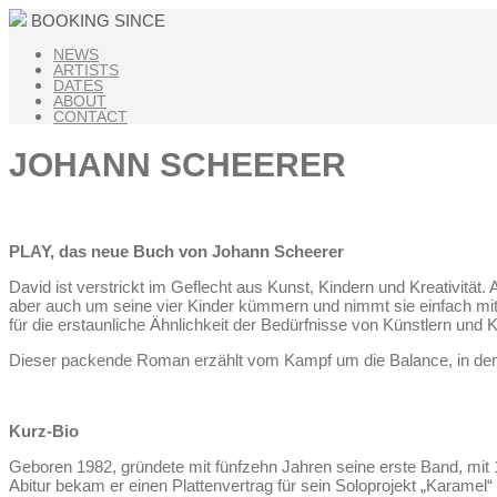
BOOKING SINCE
NEWS
ARTISTS
DATES
ABOUT
CONTACT
JOHANN SCHEERER
PLAY, das neue Buch von Johann Scheerer
David ist verstrickt im Geflecht aus Kunst, Kindern und Kreativität
aber auch um seine vier Kinder kümmern und nimmt sie einfach mit.
für die erstaunliche Ähnlichkeit der Bedürfnisse von Künstlern und K
Dieser packende Roman erzählt vom Kampf um die Balance, in dem
Kurz-Bio
Geboren 1982, gründete mit fünfzehn Jahren seine erste Band, mit 
Abitur bekam er einen Plattenvertrag für sein Soloprojekt „Karamel