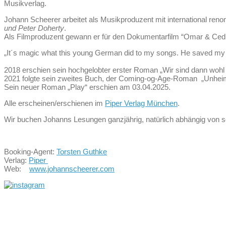
Musikverlag.
Johann Scheerer arbeitet als Musikproduzent mit international re
und Peter Doherty
.
Als Filmproduzent gewann er für den Dokumentarfilm “Omar & Ced
„It´s magic what this young German did to my songs. He saved my l
2018 erschien sein hochgelobter erster Roman „Wir sind dann wohl
2021 folgte sein zweites Buch, der Coming-og-Age-Roman „Unheim
Sein neuer Roman „Play“ erschien am 03.04.2025.
Alle erscheinen/erschienen im
Piper Verlag München
.
Wir buchen Johanns Lesungen ganzjährig, natürlich abhängig von se
Booking-Agent:
Torsten Guthke
Verlag:
Piper
Web:
www.johannscheerer.com